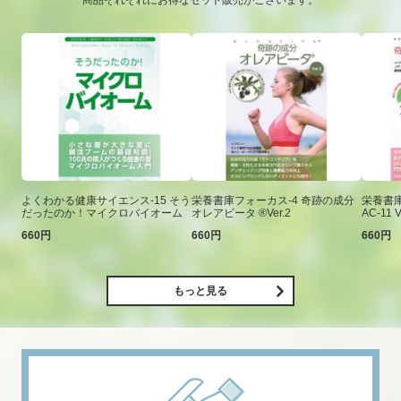
商品それぞれにお得なセット販売がございます。
よくわかる健康サイエンス-15 そう
栄養書庫フォーカス-4 奇跡の成分
栄養書庫
だったのか！マイクロバイオーム
オレアビータ ®Ver.2
AC-11 V
660円
660円
660円
もっと見る