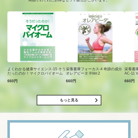
商品それぞれにお得なセット販売がございます。
よくわかる健康サイエンス-15 そう
栄養書庫フォーカス-4 奇跡の成分
栄養書庫
だったのか！マイクロバイオーム
オレアビータ ®Ver.2
AC-11 V
660円
660円
660円
もっと見る