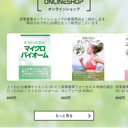
栄養書庫オンラインショップの新着商品をご紹介します。
商品それぞれにお得なセット販売がございます。
よくわかる健康サイエンス-15 そう
栄養書庫フォーカス-4 奇跡の成分
栄養書庫
だったのか！マイクロバイオーム
オレアビータ ®Ver.2
AC-11 V
660円
660円
660円
もっと見る