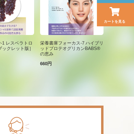
カートを見る
brary-1 レスベラトロ
栄養書庫フォーカス-7 ハイブリ
ブックレット版］
ッドプロテオグリカンBABS®
の恵み
660円