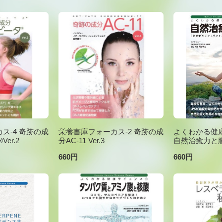
ス-4 奇跡の成
栄養書庫フォーカス-2 奇跡の成
よくわかる健康
er.2
分AC-11 Ver.3
自然治癒力と
660円
660円