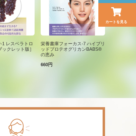
カートを見る
brary-1 レスベラトロ
栄養書庫フォーカス-7 ハイブリ
ブックレット版］
ッドプロテオグリカンBABS®
の恵み
660円