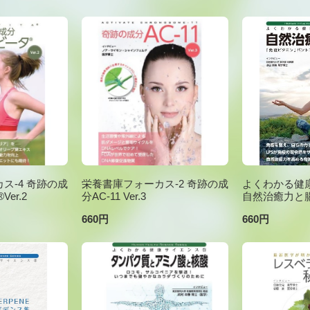
ス-4 奇跡の成
栄養書庫フォーカス-2 奇跡の成
よくわかる健康
er.2
分AC-11 Ver.3
自然治癒力と
660円
660円