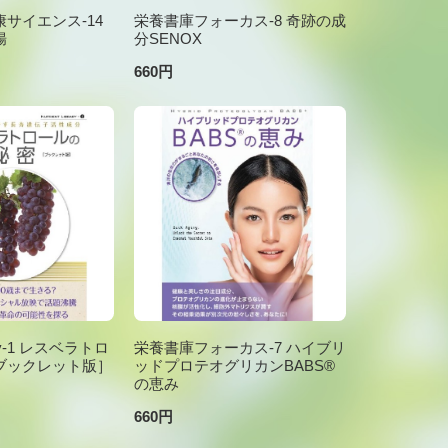
サイエンス-14
栄養書庫フォーカス-8 奇跡の成
腸
分SENOX
660円
brary-1 レスベラトロ
栄養書庫フォーカス-7 ハイブリ
ブックレット版］
ッドプロテオグリカンBABS®
の恵み
660円