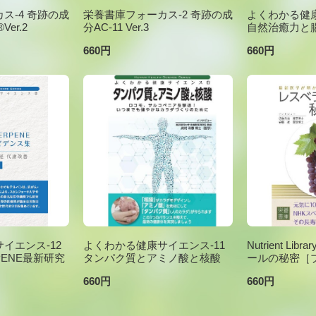
ス-4 奇跡の成
栄養書庫フォーカス-2 奇跡の成
よくわかる健康
er.2
分AC-11 Ver.3
自然治癒力と
660円
660円
イエンス-12
よくわかる健康サイエンス-11
Nutrient Li
PENE最新研究
タンパク質とアミノ酸と核酸
ールの秘密［
660円
660円