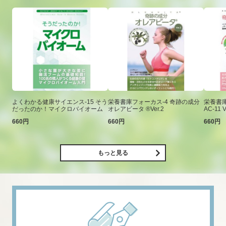
よくわかる健康サイエンス-15 そう
栄養書庫フォーカス-4 奇跡の成分
栄養書庫
だったのか！マイクロバイオーム
オレアビータ ®Ver.2
AC-11 V
660円
660円
660円
もっと見る