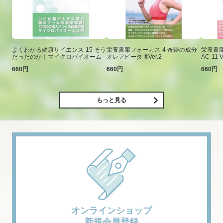
よくわかる健康サイエンス-15 そう
栄養書庫フォーカス-4 奇跡の成分
栄養書庫
だったのか！マイクロバイオーム
オレアビータ ®Ver.2
AC-11 V
660円
660円
660円
もっと見る
オンラインショップ
新規会員登録