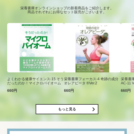
栄養書庫オンラインショップの新着商品をご紹介します。
商品それぞれにお得なセット販売がございます。
よくわかる健康サイエンス-15 そう
栄養書庫フォーカス-4 奇跡の成分
栄養書庫
だったのか！マイクロバイオーム
オレアビータ ®Ver.2
AC-11 V
660円
660円
660円
もっと見る