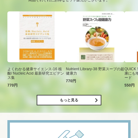
商品それぞれにお得なセット販売がございます。
よくわかる健康サイエンス-16 核
Nutrient Library-38 野菜スープの超
QUICK
酸/ Nucleic Acid 最新研究エビデン
健康力
康にも
ス集
ード
770円
770円
550円
もっと見る