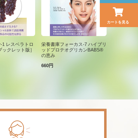
カートを見る
brary-1 レスベラトロ
栄養書庫フォーカス-7 ハイブリ
ブックレット版］
ッドプロテオグリカンBABS®
の恵み
660円