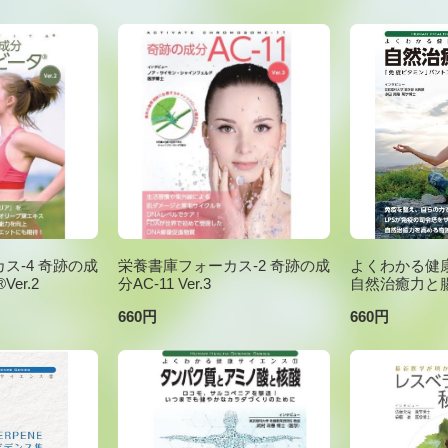
ス-4 奇跡の成
栄養書庫フォーカス-2 奇跡の成
よくわかる健康
er.2
分AC-11 Ver.3
自然治癒力と
660円
660円