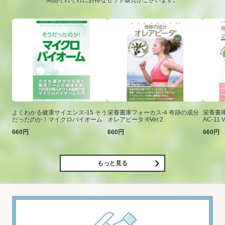
商品それぞれにお得なセット販売がございます。
よくわかる健康サイエンス-15 そう
栄養書庫フォーカス-4 奇跡の成分
栄養書庫
だったのか！マイクロバイオーム
オレアビータ ®Ver.2
AC-11 V
660円
660円
660円
もっと見る