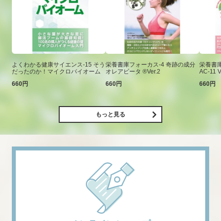
よくわかる健康サイエンス-15 そう
栄養書庫フォーカス-4 奇跡の成分
栄養書庫
だったのか！マイクロバイオーム
オレアビータ ®Ver.2
AC-11 V
660円
660円
660円
もっと見る