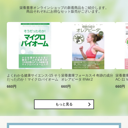
栄養書庫オンラインショップの新着商品をご紹介します。
商品それぞれにお得なセット販売がございます。
よくわかる健康サイエンス-15 そう
栄養書庫フォーカス-4 奇跡の成分
栄養書庫
だったのか！マイクロバイオーム
オレアビータ ®Ver.2
AC-11 V
660円
660円
660円
もっと見る