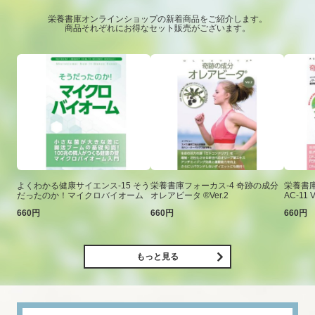
栄養書庫オンラインショップの新着商品をご紹介します。
商品それぞれにお得なセット販売がございます。
よくわかる健康サイエンス-15 そう
栄養書庫フォーカス-4 奇跡の成分
栄養書庫
だったのか！マイクロバイオーム
オレアビータ ®Ver.2
AC-11 V
660円
660円
660円
もっと見る