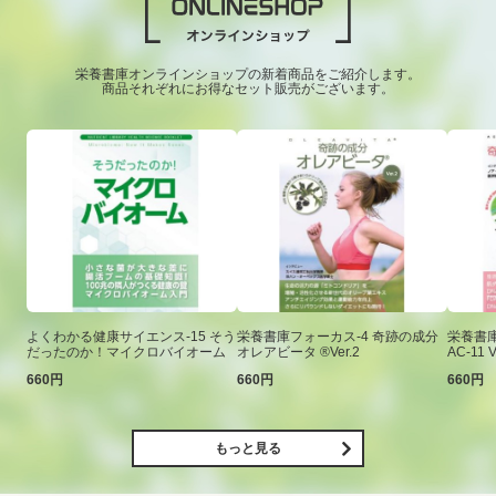
栄養書庫オンラインショップの新着商品をご紹介します。
商品それぞれにお得なセット販売がございます。
よくわかる健康サイエンス-15 そう
栄養書庫フォーカス-4 奇跡の成分
栄養書庫
だったのか！マイクロバイオーム
オレアビータ ®Ver.2
AC-11 V
660円
660円
660円
もっと見る