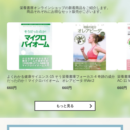
栄養書庫オンラインショップの新着商品をご紹介します。
商品それぞれにお得なセット販売がございます。
よくわかる健康サイエンス-15 そう
栄養書庫フォーカス-4 奇跡の成分
栄養書庫
だったのか！マイクロバイオーム
オレアビータ ®Ver.2
AC-11 V
660円
660円
660円
もっと見る