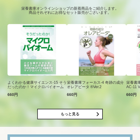
栄養書庫オンラインショップの新着商品をご紹介します。
商品それぞれにお得なセット販売がございます。
よくわかる健康サイエンス-15 そう
栄養書庫フォーカス-4 奇跡の成分
栄養書庫
だったのか！マイクロバイオーム
オレアビータ ®Ver.2
AC-11 V
660円
660円
660円
もっと見る