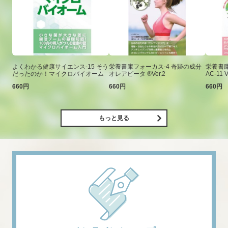
よくわかる健康サイエンス-15 そう
栄養書庫フォーカス-4 奇跡の成分
栄養書庫
だったのか！マイクロバイオーム
オレアビータ ®Ver.2
AC-11 V
660円
660円
660円
もっと見る