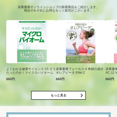
栄養書庫オンラインショップの新着商品をご紹介します。
商品それぞれにお得なセット販売がございます。
よくわかる健康サイエンス-15 そう
栄養書庫フォーカス-4 奇跡の成分
栄養書庫
だったのか！マイクロバイオーム
オレアビータ ®Ver.2
AC-11 V
660円
660円
660円
もっと見る