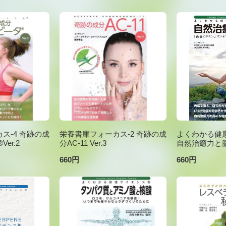
ス-4 奇跡の成
栄養書庫フォーカス-2 奇跡の成
よくわかる健康
er.2
分AC-11 Ver.3
自然治癒力と
660円
660円