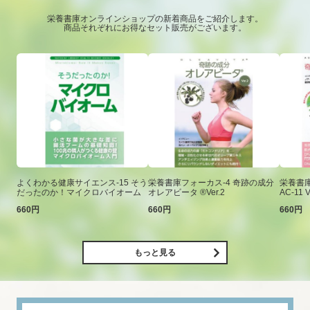
栄養書庫オンラインショップの新着商品をご紹介します。
商品それぞれにお得なセット販売がございます。
よくわかる健康サイエンス-15 そう
栄養書庫フォーカス-4 奇跡の成分
栄養書庫
だったのか！マイクロバイオーム
オレアビータ ®Ver.2
AC-11 V
660円
660円
660円
もっと見る