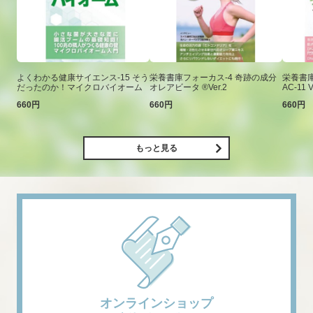
よくわかる健康サイエンス-15 そう
栄養書庫フォーカス-4 奇跡の成分
栄養書庫
だったのか！マイクロバイオーム
オレアビータ ®Ver.2
AC-11 V
660円
660円
660円
もっと見る
オンラインショップ