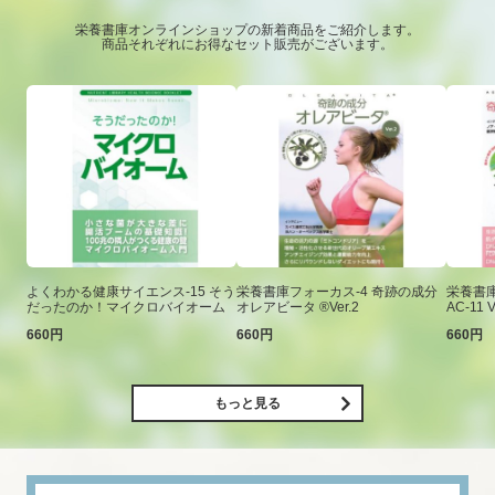
栄養書庫オンラインショップの新着商品をご紹介します。
商品それぞれにお得なセット販売がございます。
よくわかる健康サイエンス-15 そう
栄養書庫フォーカス-4 奇跡の成分
栄養書庫
だったのか！マイクロバイオーム
オレアビータ ®Ver.2
AC-11 V
660円
660円
660円
もっと見る