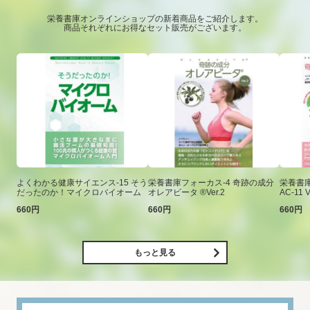
栄養書庫オンラインショップの新着商品をご紹介します。
商品それぞれにお得なセット販売がございます。
よくわかる健康サイエンス-15 そう
栄養書庫フォーカス-4 奇跡の成分
栄養書庫
だったのか！マイクロバイオーム
オレアビータ ®Ver.2
AC-11 V
660円
660円
660円
もっと見る