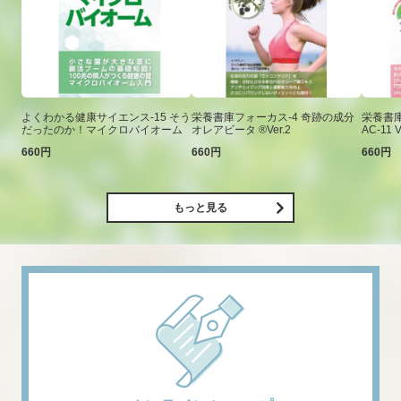
よくわかる健康サイエンス-15 そう
栄養書庫フォーカス-4 奇跡の成分
栄養書庫
だったのか！マイクロバイオーム
オレアビータ ®Ver.2
AC-11 V
660円
660円
660円
もっと見る