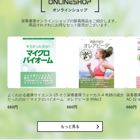
栄養書庫オンラインショップの新着商品をご紹介します。
商品それぞれにお得なセット販売がございます。
よくわかる健康サイエンス-15 そう
栄養書庫フォーカス-4 奇跡の成分
栄養書庫
だったのか！マイクロバイオーム
オレアビータ ®Ver.2
AC-11 V
660円
660円
660円
もっと見る