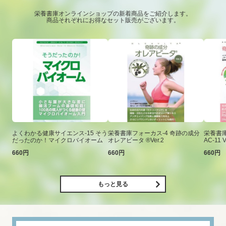
栄養書庫オンラインショップの新着商品をご紹介します。
商品それぞれにお得なセット販売がございます。
よくわかる健康サイエンス-15 そう
栄養書庫フォーカス-4 奇跡の成分
栄養書庫
だったのか！マイクロバイオーム
オレアビータ ®Ver.2
AC-11 V
660円
660円
660円
もっと見る