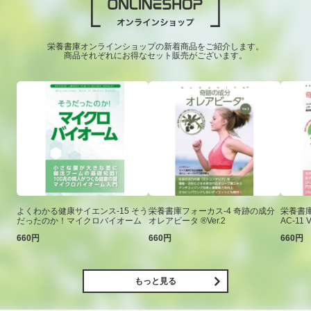
栄養書庫オンラインショップの新着商品をご紹介します。
商品それぞれにお得なセット販売がございます。
よくわかる健康サイエンス-15 そう
栄養書庫フォーカス-4 奇跡の成分
栄養書庫
だったのか！マイクロバイオーム
オレアビータ ®Ver.2
AC-11 V
660円
660円
660円
もっと見る