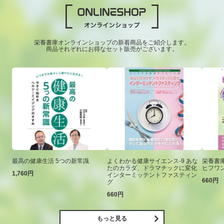
栄養書庫オンラインショップの新着商品をご紹介します。
商品それぞれにお得なセット販売がございます。
最高の健康生活 5つの新常識
よくわかる健康サイエンス-9 あな
栄養書庫
たのカラダ、ドラマチックに変化
ヒフワ
1,760円
インターミッテントファスティン
660円
グ
660円
もっと見る