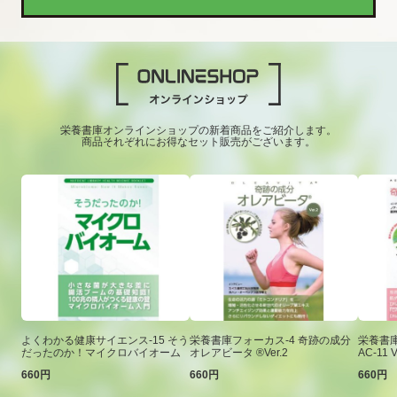
栄養書庫オンラインショップの新着商品をご紹介します。
商品それぞれにお得なセット販売がございます。
よくわかる健康サイエンス-15 そう
栄養書庫フォーカス-4 奇跡の成分
栄養書庫
だったのか！マイクロバイオーム
オレアビータ ®Ver.2
AC-11 V
660円
660円
660円