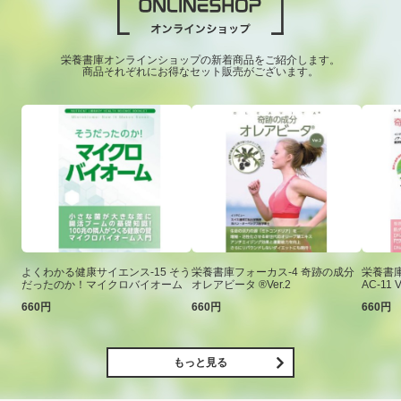
栄養書庫オンラインショップの新着商品をご紹介します。
商品それぞれにお得なセット販売がございます。
よくわかる健康サイエンス-15 そう
栄養書庫フォーカス-4 奇跡の成分
栄養書庫
だったのか！マイクロバイオーム
オレアビータ ®Ver.2
AC-11 V
660円
660円
660円
もっと見る