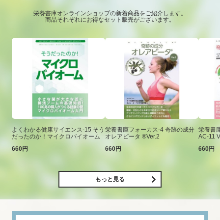
栄養書庫オンラインショップの新着商品をご紹介します。
商品それぞれにお得なセット販売がございます。
よくわかる健康サイエンス-15 そう
栄養書庫フォーカス-4 奇跡の成分
栄養書庫
だったのか！マイクロバイオーム
オレアビータ ®Ver.2
AC-11 V
660円
660円
660円
もっと見る