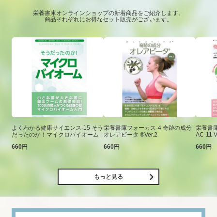
栄養書庫オンラインショップの新着商品をご紹介します。
商品それぞれにお得なセット販売がございます。
よくわかる健康サイエンス-15 そう
栄養書庫フォーカス-4 奇跡の成分
栄養書庫
だったのか！マイクロバイオーム
オレアビータ ®Ver.2
AC-11 V
660円
660円
660円
もっと見る