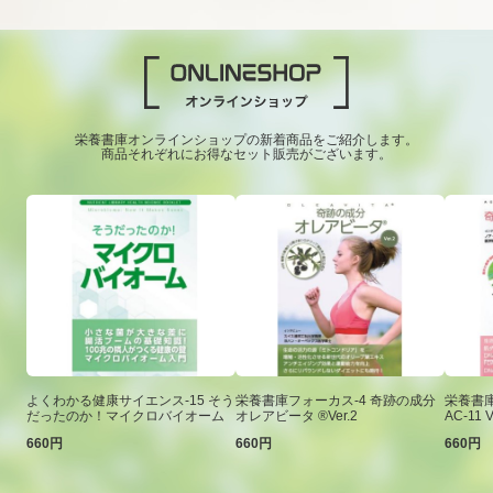
栄養書庫オンラインショップの新着商品をご紹介します。
商品それぞれにお得なセット販売がございます。
よくわかる健康サイエンス-15 そう
栄養書庫フォーカス-4 奇跡の成分
栄養書庫
だったのか！マイクロバイオーム
オレアビータ ®Ver.2
AC-11 V
660円
660円
660円