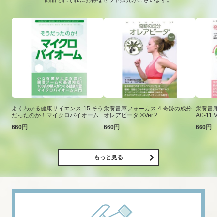
商品それぞれにお得なセット販売がございます。
よくわかる健康サイエンス-15 そう
栄養書庫フォーカス-4 奇跡の成分
栄養書庫
だったのか！マイクロバイオーム
オレアビータ ®Ver.2
AC-11 V
660円
660円
660円
もっと見る