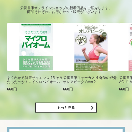
栄養書庫オンラインショップの新着商品をご紹介します。
商品それぞれにお得なセット販売がございます。
よくわかる健康サイエンス-15 そう
栄養書庫フォーカス-4 奇跡の成分
栄養書庫
だったのか！マイクロバイオーム
オレアビータ ®Ver.2
AC-11 V
660円
660円
660円
もっと見る