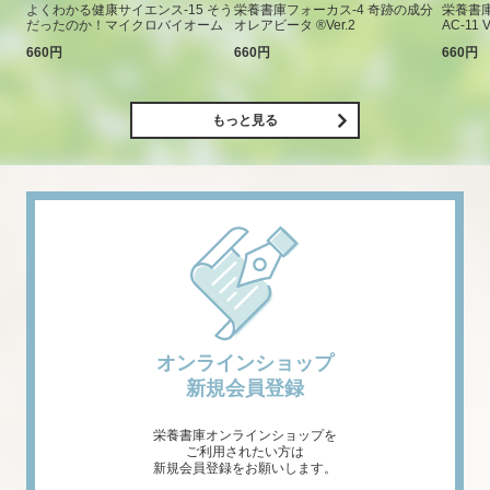
よくわかる健康サイエンス-15 そう
栄養書庫フォーカス-4 奇跡の成分
栄養書庫
だったのか！マイクロバイオーム
オレアビータ ®Ver.2
AC-11 V
660円
660円
660円
もっと見る
オンラインショップ
新規会員登録
栄養書庫オンラインショップを
ご利用されたい方は
新規会員登録をお願いします。