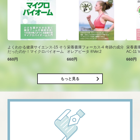
よくわかる健康サイエンス-15 そう
栄養書庫フォーカス-4 奇跡の成分
栄養書庫
だったのか！マイクロバイオーム
オレアビータ ®Ver.2
AC-11 V
660円
660円
660円
もっと見る