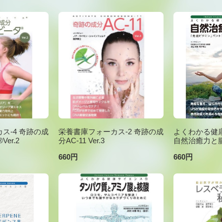
ス-4 奇跡の成
栄養書庫フォーカス-2 奇跡の成
よくわかる健康
er.2
分AC-11 Ver.3
自然治癒力と
660円
660円