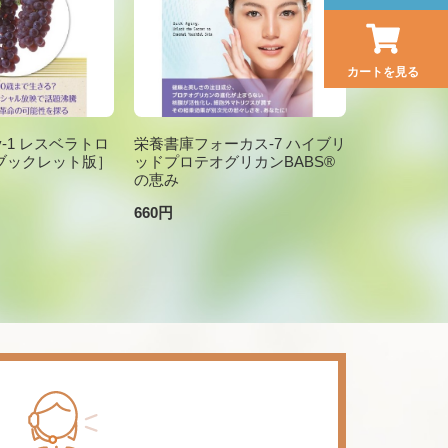
カートを見る
brary-1 レスベラトロ
栄養書庫フォーカス-7 ハイブリ
ブックレット版］
ッドプロテオグリカンBABS®
の恵み
660円