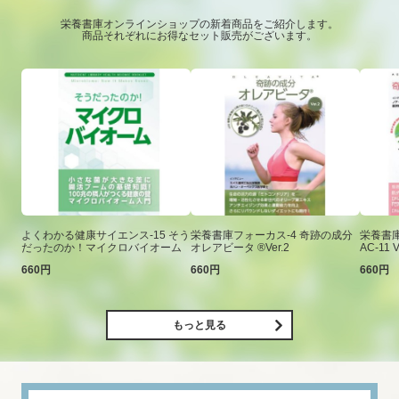
栄養書庫オンラインショップの新着商品をご紹介します。
商品それぞれにお得なセット販売がございます。
よくわかる健康サイエンス-15 そう
栄養書庫フォーカス-4 奇跡の成分
栄養書庫
だったのか！マイクロバイオーム
オレアビータ ®Ver.2
AC-11 V
660円
660円
660円
もっと見る