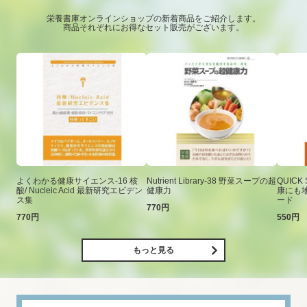
栄養書庫オンラインショップの新着商品をご紹介します。
商品それぞれにお得なセット販売がございます。
よくわかる健康サイエンス-16 核
Nutrient Library-38 野菜スープの超
QUICK
酸/ Nucleic Acid 最新研究エビデン
健康力
康にも
ス集
ード
770円
770円
550円
もっと見る