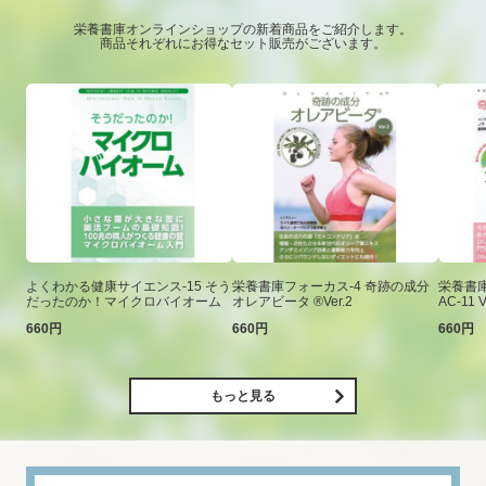
栄養書庫オンラインショップの新着商品をご紹介します。
商品それぞれにお得なセット販売がございます。
よくわかる健康サイエンス-15 そう
栄養書庫フォーカス-4 奇跡の成分
栄養書庫
だったのか！マイクロバイオーム
オレアビータ ®Ver.2
AC-11 V
660円
660円
660円
もっと見る