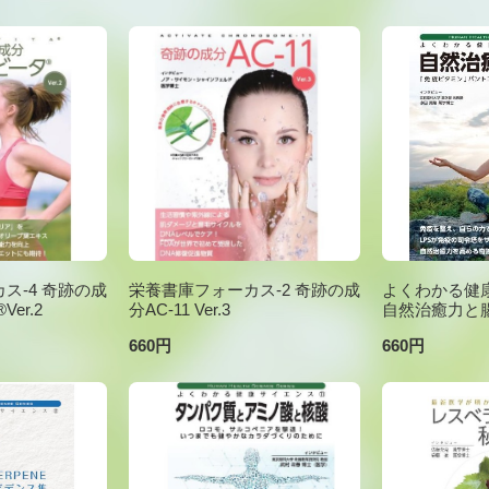
ス-4 奇跡の成
栄養書庫フォーカス-2 奇跡の成
よくわかる健康
er.2
分AC-11 Ver.3
自然治癒力と
660円
660円