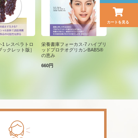
カートを見る
brary-1 レスベラトロ
栄養書庫フォーカス-7 ハイブリ
ブックレット版］
ッドプロテオグリカンBABS®
の恵み
660円