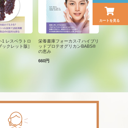
カートを見る
brary-1 レスベラトロ
栄養書庫フォーカス-7 ハイブリ
ブックレット版］
ッドプロテオグリカンBABS®
の恵み
660円