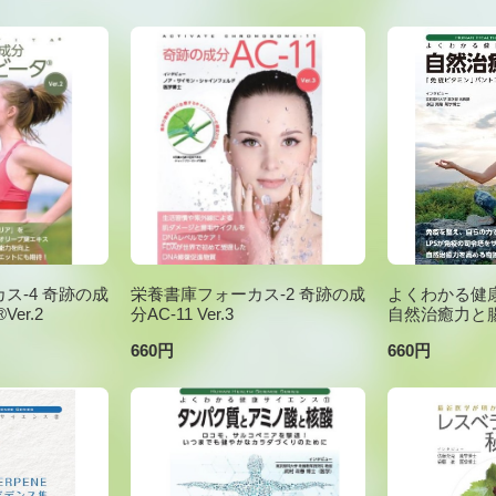
ス-4 奇跡の成
栄養書庫フォーカス-2 奇跡の成
よくわかる健康
er.2
分AC-11 Ver.3
自然治癒力と
660円
660円