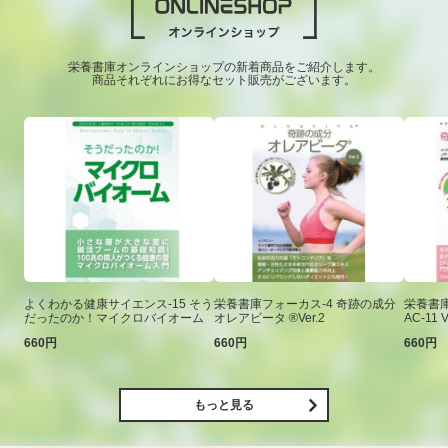
栄養書庫オンラインショップの新着商品をご紹介します。
商品それぞれにお得なセット販売がございます。
よくわかる健康サイエンス-15 そう
栄養書庫フォーカス-4 奇跡の成分
栄養書庫
だったのか！マイクロバイオーム
オレアビータ ®Ver.2
AC-11 V
660円
660円
660円
もっと見る