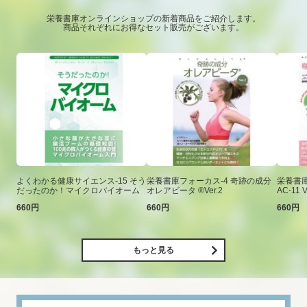
栄養書庫オンラインショップの新着商品をご紹介します。
商品それぞれにお得なセット販売がございます。
よくわかる健康サイエンス-15 そう
栄養書庫フォーカス-4 奇跡の成分
栄養書庫
だったのか！マイクロバイオーム
オレアビータ ®Ver.2
AC-11 V
660円
660円
660円
もっと見る