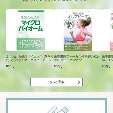
商品それぞれにお得なセット販売がございます。
よくわかる健康サイエンス-15 そう
栄養書庫フォーカス-4 奇跡の成分
栄養書庫
だったのか！マイクロバイオーム
オレアビータ ®Ver.2
AC-11 V
660円
660円
660円
もっと見る