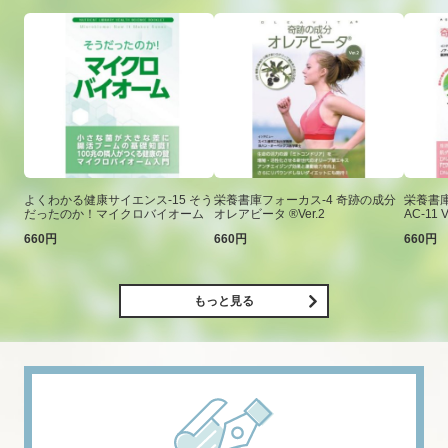
よくわかる健康サイエンス-15 そう
栄養書庫フォーカス-4 奇跡の成分
栄養書庫
だったのか！マイクロバイオーム
オレアビータ ®Ver.2
AC-11 V
660円
660円
660円
もっと見る