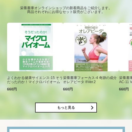
栄養書庫オンラインショップの新着商品をご紹介します。
商品それぞれにお得なセット販売がございます。
よくわかる健康サイエンス-15 そう
栄養書庫フォーカス-4 奇跡の成分
栄養書庫
だったのか！マイクロバイオーム
オレアビータ ®Ver.2
AC-11 V
660円
660円
660円
もっと見る